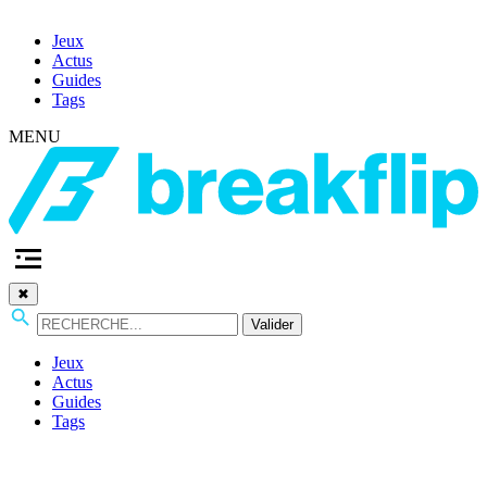
Jeux
Actus
Guides
Tags
MENU
✖
Valider
Jeux
Actus
Guides
Tags