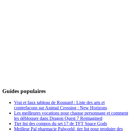
Guides populaires
Vrai et faux tableau de Rounard : Liste des arts et
contrefaçons sur Animal Crossing : New Horizons
Les meilleures vocations pour chaque personnage et comment
les débloquer dans Dragon Quest 7 Reimagined
Tier list des compos du set 17 de TFT Space Gods
Meilleur Pal pharmacie Palworld, tier list pour produire des