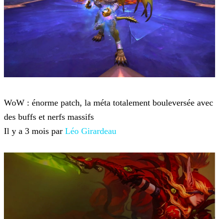
World of Warcraft
WoW : énorme patch, la méta totalement bouleversée avec
des buffs et nerfs massifs
Il y a 3 mois par
Léo Girardeau