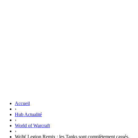
Accueil
›
Hub Actualité
›
World of Warcraft
›
WoW Legion Remix : les Tanks sont complètement cassés,