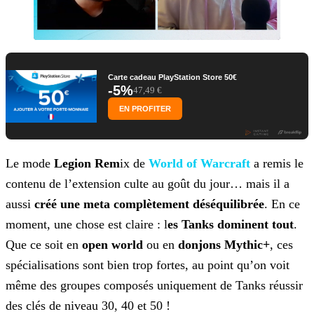
Carte cadeau PlayStation Store 50€
-5%
47,49 €
EN PROFITER
Le mode
Legion Rem
ix de
World of Warcraft
a remis le
contenu de l’extension culte au goût du
jour… mais il a
aussi
créé une meta complètement déséquilibrée
. En ce
moment, une chose est claire : l
es Tanks dominent tout
.
Que ce soit en
open
world
ou en
donjons Mythic+
, ces
spécialisations sont bien trop fortes, au point qu’on voit
même des groupes composés uniquement de Tanks réussir
des clés de niveau 30, 40
et 50 !