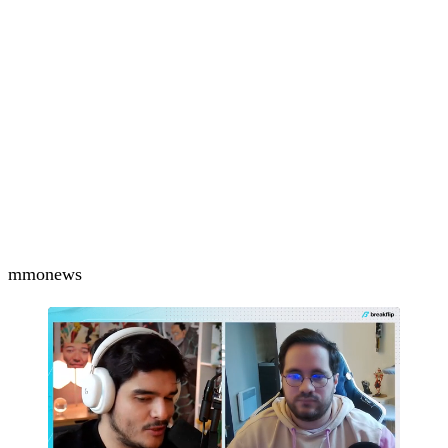
mmo
news