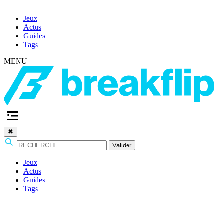
Jeux
Actus
Guides
Tags
MENU
✖
Valider
Jeux
Actus
Guides
Tags