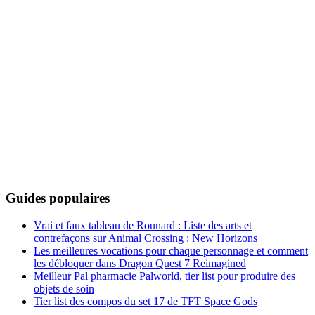
Guides populaires
Vrai et faux tableau de Rounard : Liste des arts et
contrefaçons sur Animal Crossing : New Horizons
Les meilleures vocations pour chaque personnage et comment
les débloquer dans Dragon Quest 7 Reimagined
Meilleur Pal pharmacie Palworld, tier list pour produire des
objets de soin
Tier list des compos du set 17 de TFT Space Gods