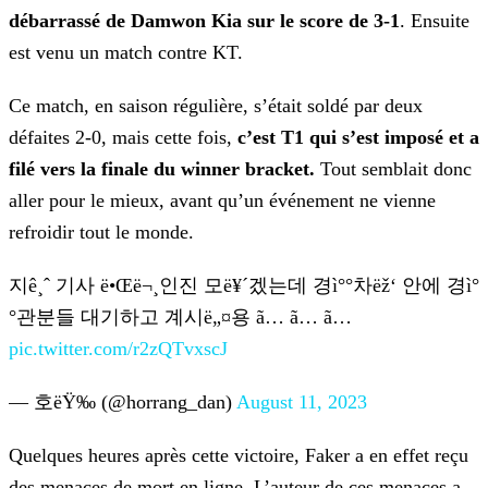
débarrassé de Damwon Kia sur le score de 3-1
. Ensuite
est venu
un match contre KT.
Ce match, en saison régulière, s’était soldé par deux
défaites 2-0, mais cette fois,
c’est T1 qui s’est imposé et a
filé vers la finale du winner bracket.
Tout semblait donc
aller
pour le mieux, avant qu’un événement ne vienne
refroidir tout le monde.
지ê¸ˆ 기사 ë•Œë¬¸인진 모ë¥´겠는데 경ì°°차ëž‘ 안에 경ì°
°관분들 대기하고 계시ë„¤용 ã… ã… ã…
pic.twitter.com/r2zQTvxscJ
— 호ëŸ‰ (@horrang_dan)
August 11, 2023
Quelques heures après cette victoire, Faker a en effet reçu
des menaces de mort en ligne. L’auteur de ces menaces a