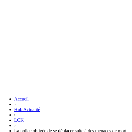
Accueil
›
Hub Actualité
›
LCK
›
La police obligée de se déplacer suite à des menaces de mort