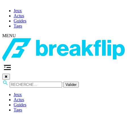
Jeux
Actus
Guides
Tags
MENU
✖
Valider
Jeux
Actus
Guides
Tags