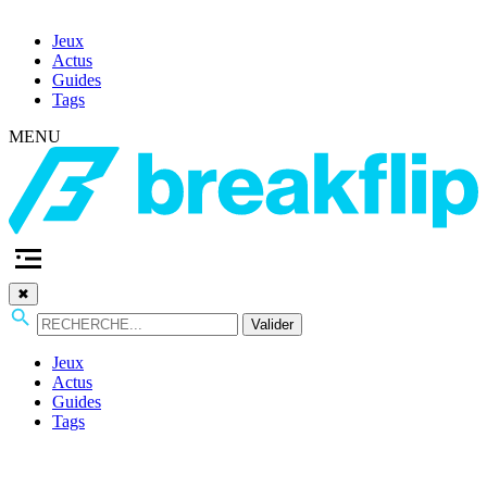
Jeux
Actus
Guides
Tags
MENU
✖
Valider
Jeux
Actus
Guides
Tags