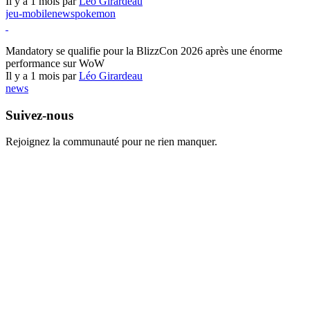
Il y a 1 mois par
Léo Girardeau
jeu-mobile
news
pokemon
World of Warcraft
Mandatory se qualifie pour la BlizzCon 2026 après une énorme
performance sur WoW
Il y a 1 mois par
Léo Girardeau
news
Suivez-nous
Rejoignez la communauté pour ne rien manquer.