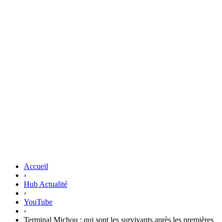
Accueil
›
Hub Actualité
›
YouTube
›
Terminal Michou : qui sont les survivants après les premières