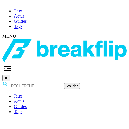
Jeux
Actus
Guides
Tags
MENU
✖
Valider
Jeux
Actus
Guides
Tags