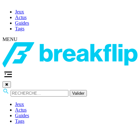
Jeux
Actus
Guides
Tags
MENU
✖
Valider
Jeux
Actus
Guides
Tags