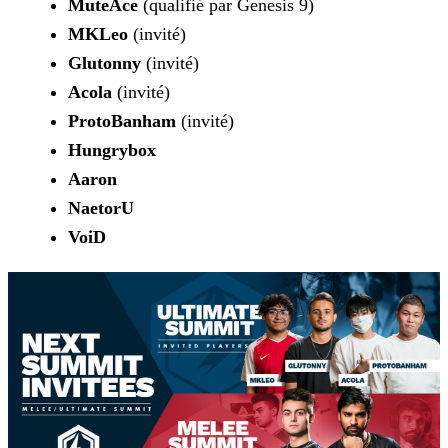
MuteAce
(qualifié par Genesis 9)
MKLeo
(invité)
Glutonny
(invité)
Acola
(invité)
ProtoBanham
(invité)
Hungrybox
Aaron
NaetorU
VoiD