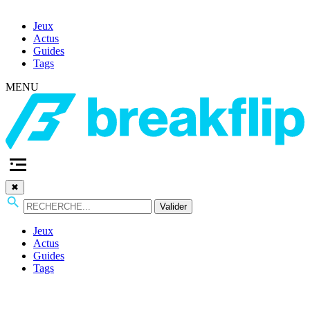
Jeux
Actus
Guides
Tags
MENU
✖
Valider
Jeux
Actus
Guides
Tags