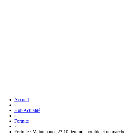
Accueil
›
Hub Actualité
›
Fortnite
›
Fortnite : Maintenance 23.10, jeu indisponible et ne marche