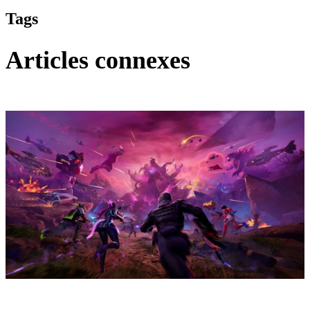
Tags
Articles connexes
Fortnite