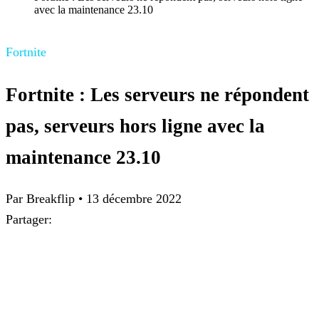
avec la maintenance 23.10
Fortnite
Fortnite : Les serveurs ne répondent
pas, serveurs hors ligne avec la
maintenance 23.10
Par Breakflip
•
13 décembre 2022
Partager: