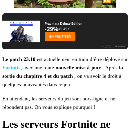
Pragmata Deluxe Edition
-29%
49,49 €
EN PROFITER
Le patch 23.10
est actuellement en train d’être déployé sur
Fortnite
, avec une toute
nouvelle mise à
jour
! Après
la
sortie du chapitre 4 et du patch
, on va avoir le droit à
quelques nouveautés dans le jeu.
En attendant, les serveurs du jeu sont hors-ligne et ne
répondent pas. On vous explique pourquoi !
Les serveurs Fortnite ne