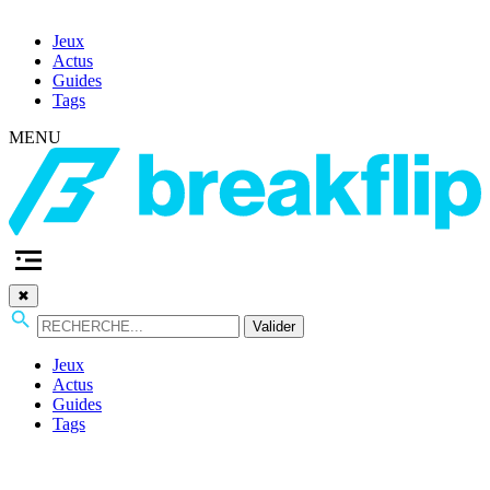
Jeux
Actus
Guides
Tags
MENU
✖
Valider
Jeux
Actus
Guides
Tags