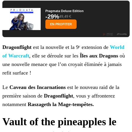
Pragmata Deluxe Edition
-29%
49,49 €
EN PROFITER
Dragonflight
est la nouvelle et la 9ᵉ extension de
World
of Warcraft
, elle se déroule sur les
Îles aux Dragons
où
une nouvelle menace que l’on croyait
éliminée à jamais
refit surface !
Le
Caveau des
Incarnations
est le nouveau raid de la
première saison de
Dragonflight
, vous y affronterez
notamment
Raszageth la
Mage-tempêtes.
Vault of the pineapples le