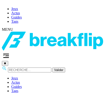
Jeux
Actus
Guides
Tags
MENU
✖
Valider
Jeux
Actus
Guides
Tags