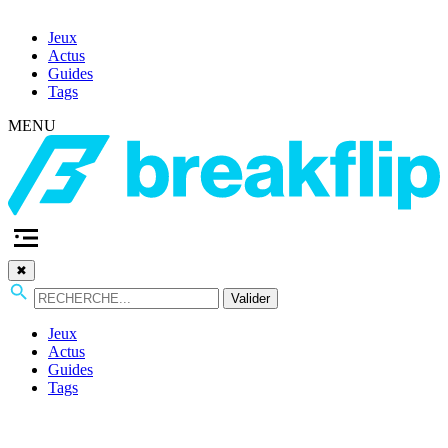
Jeux
Actus
Guides
Tags
MENU
✖
Valider
Jeux
Actus
Guides
Tags