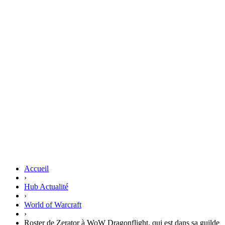
Accueil
›
Hub Actualité
›
World of Warcraft
›
Roster de Zerator à WoW Dragonflight, qui est dans sa guilde