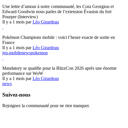
Hearthstone
Une lettre d’amour à notre communauté, les Cora Georgiou et
Edward Goodwin nous parles de l’extension Évasion du fort
Pourpre (Interview)
Il y a 1 mois par
Léo Girardeau
Pokémon Champions
Pokémon Champions mobile : voici l’heure exacte de sortie en
France
Il y a 1 mois par
Léo Girardeau
jeu-mobile
news
pokemon
World of Warcraft
Mandatory se qualifie pour la BlizzCon 2026 après une énorme
performance sur WoW
Il y a 1 mois par
Léo Girardeau
news
Suivez-nous
Rejoignez la communauté pour ne rien manquer.