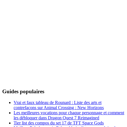
Guides populaires
Vrai et faux tableau de Rounard : Liste des arts et
contrefaçons sur Animal Crossing : New Horizons
Les meilleures vocations pour chaque personnage et comment
les débloquer dans Dragon Quest 7 Reimagined
Tier list des compos du set 17 de TFT Space Gods