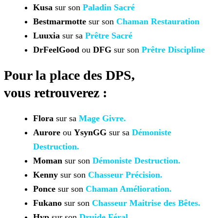
Kusa
sur son
Paladin
Sacré
Bestmarmotte
sur son
Chaman Restauration
Luuxia
sur sa
Prêtre
Sacré
DrFeelGood
ou
DFG
sur son
Prêtre Discipline
Pour la place des
DPS,
vous
retrouverez :
Flora
sur sa
Mage
Givre.
Aurore
ou
YsynGG
sur sa
Démoniste
Destruction.
Moman
sur son
Démoniste Destruction.
Kenny
sur son
Chasseur
Précision.
Ponce
sur son
Chaman Amélioration.
Fukano
sur son
Chasseur Maitrise des Bêtes.
Hyp
sur son
Druide
Féral.