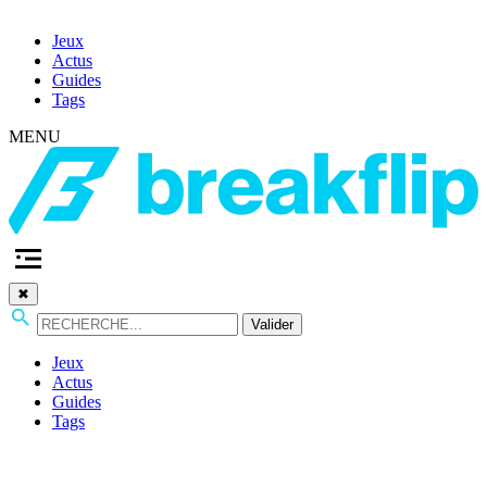
Jeux
Actus
Guides
Tags
MENU
✖
Valider
Jeux
Actus
Guides
Tags