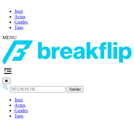
Jeux
Actus
Guides
Tags
MENU
✖
Valider
Jeux
Actus
Guides
Tags