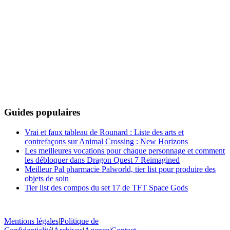
Guides populaires
Vrai et faux tableau de Rounard : Liste des arts et
contrefaçons sur Animal Crossing : New Horizons
Les meilleures vocations pour chaque personnage et comment
les débloquer dans Dragon Quest 7 Reimagined
Meilleur Pal pharmacie Palworld, tier list pour produire des
objets de soin
Tier list des compos du set 17 de TFT Space Gods
Mentions légales
|
Politique de