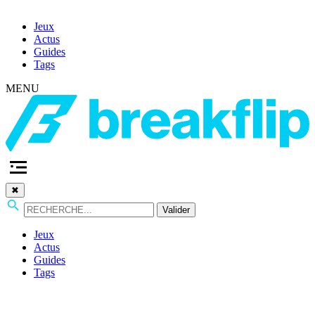
Jeux
Actus
Guides
Tags
MENU
✖
Valider
Jeux
Actus
Guides
Tags