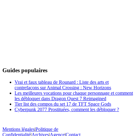
Guides populaires
Vrai et faux tableau de Rounard : Liste des arts et
contrefaçons sur Animal Crossing : New Horizons
Les meilleures vocations pour chaque personnage et comment
les débloquer dans Dragon Quest 7 Reimagined
Tier list des compos du set 17 de TFT Space Gods
Cyberpunk 2077 Prostituées, comment les débloquer ?
Mentions légales
|
Politique de
Confidentialité
|
Archives
|
Agence
|
Contact