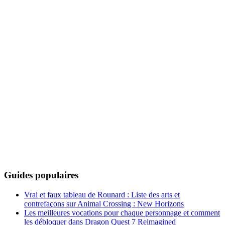
Guides populaires
Vrai et faux tableau de Rounard : Liste des arts et
contrefaçons sur Animal Crossing : New Horizons
Les meilleures vocations pour chaque personnage et comment
les débloquer dans Dragon Quest 7 Reimagined