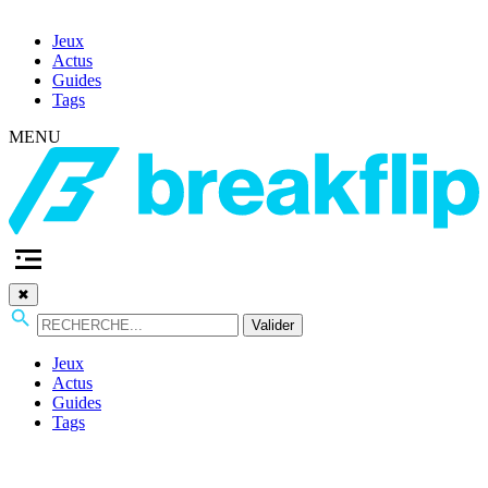
Jeux
Actus
Guides
Tags
MENU
✖
Valider
Jeux
Actus
Guides
Tags