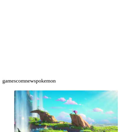
gamescom
news
pokemon