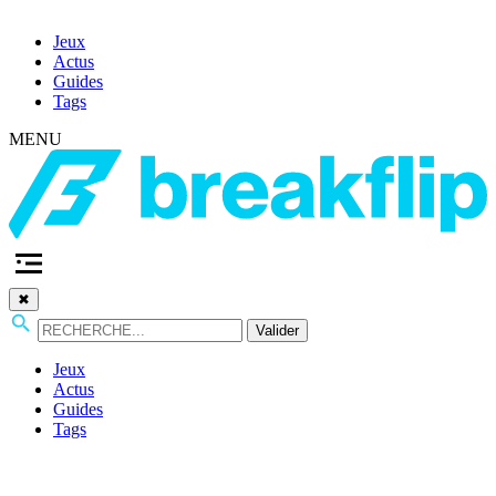
Jeux
Actus
Guides
Tags
MENU
✖
Valider
Jeux
Actus
Guides
Tags