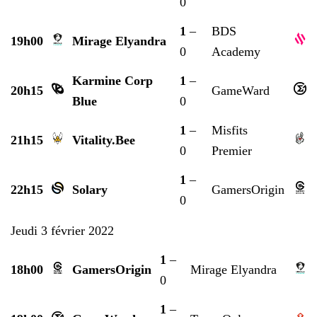
0
1
–
BDS
19h00
Mirage Elyandra
0
Academy
Karmine Corp
1
–
20h15
GameWard
Blue
0
1
–
Misfits
21h15
Vitality.Bee
0
Premier
1
–
22h15
Solary
GamersOrigin
0
Jeudi 3 février 2022
1
–
18h00
GamersOrigin
Mirage Elyandra
0
1
–