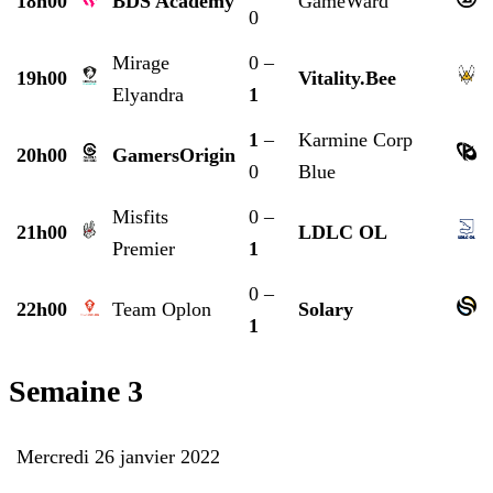
18h00
BDS Academy
GameWard
0
Mirage
0 –
19h00
Vitality.Bee
Elyandra
1
1
–
Karmine Corp
20h00
GamersOrigin
0
Blue
Misfits
0 –
21h00
LDLC OL
Premier
1
0 –
22h00
Team Oplon
Solary
1
Semaine 3
Mercredi 26 janvier 2022