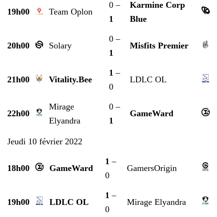
0 –
Karmine Corp
19h00
Team Oplon
1
Blue
0 –
20h00
Solary
Misfits Premier
1
1
–
21h00
Vitality.Bee
LDLC OL
0
Mirage
0 –
22h00
GameWard
Elyandra
1
Jeudi 10 février 2022
1
–
18h00
GameWard
GamersOrigin
0
1
–
19h00
LDLC OL
Mirage Elyandra
0