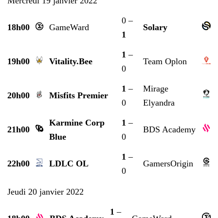
Mercredi 19 janvier 2022
0 –
18h00
GameWard
Solary
1
1
–
19h00
Vitality.Bee
Team Oplon
0
1
–
Mirage
20h00
Misfits Premier
0
Elyandra
Karmine Corp
1
–
21h00
BDS Academy
Blue
0
1
–
22h00
LDLC OL
GamersOrigin
0
Jeudi 20 janvier 2022
1
–