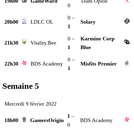
19h00
GameWard
Team Oplon
0
0 –
20h00
LDLC OL
Solary
1
0 –
Karmine Corp
21h30
Vitality.Bee
1
Blue
0 –
22h30
BDS Academy
Misfits Premier
1
Semaine 5
Mercredi 9 février 2022
1
–
18h00
GamersOrigin
BDS Academy
0