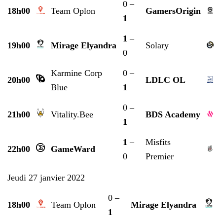
0 –
18h00
Team Oplon
GamersOrigin
1
1
–
19h00
Mirage Elyandra
Solary
0
Karmine Corp
0 –
20h00
LDLC OL
Blue
1
0 –
21h00
Vitality.Bee
BDS Academy
1
1
–
Misfits
22h00
GameWard
0
Premier
Jeudi 27 janvier 2022
0 –
18h00
Team Oplon
Mirage Elyandra
1