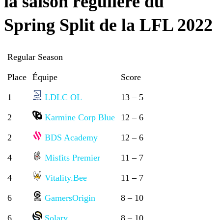
la saison régulière du
Spring Split de la LFL 2022
Regular Season
Place
Équipe
Score
1
LDLC OL
13 – 5
2
Karmine Corp Blue
12 – 6
2
BDS Academy
12 – 6
4
Misfits Premier
11 – 7
4
Vitality.Bee
11 – 7
6
GamersOrigin
8 – 10
6
Solary
8 – 10