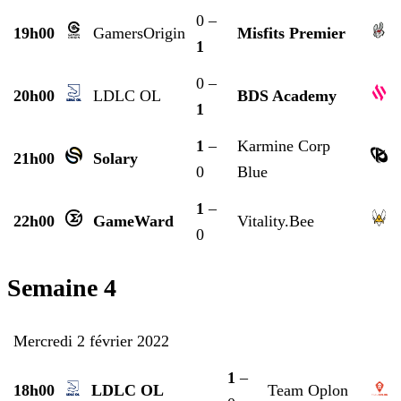
0 –
19h00
GamersOrigin
Misfits Premier
1
0 –
20h00
LDLC OL
BDS Academy
1
1
–
Karmine Corp
21h00
Solary
0
Blue
1
–
22h00
GameWard
Vitality.Bee
0
Semaine 4
Mercredi 2 février 2022
1
–
18h00
LDLC OL
Team Oplon