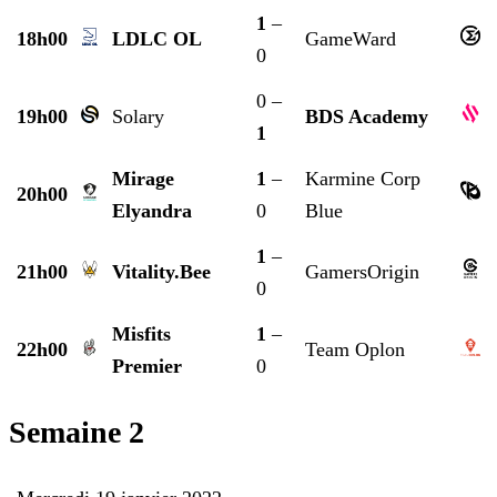
1
–
18h00
LDLC OL
GameWard
0
0 –
19h00
Solary
BDS Academy
1
Mirage
1
–
Karmine Corp
20h00
Elyandra
0
Blue
1
–
21h00
Vitality.Bee
GamersOrigin
0
Misfits
1
–
22h00
Team Oplon
Premier
0
Semaine 2