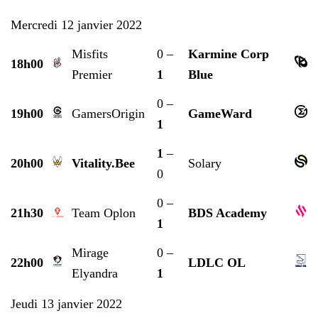
Mercredi 12 janvier 2022
Misfits
0 –
Karmine Corp
18h00
Premier
1
Blue
0 –
19h00
GamersOrigin
GameWard
1
1
–
20h00
Vitality.Bee
Solary
0
0 –
21h30
Team Oplon
BDS Academy
1
Mirage
0 –
22h00
LDLC OL
Elyandra
1
Jeudi 13 janvier 2022