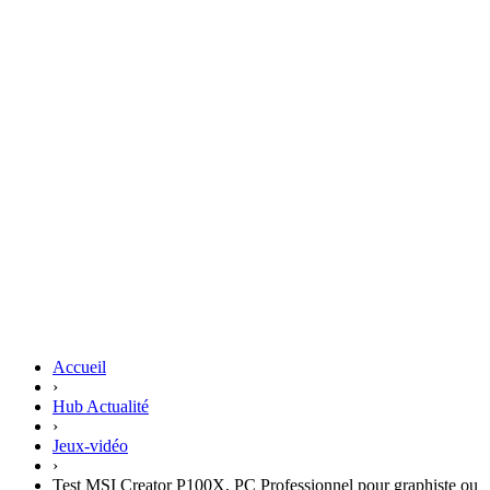
Accueil
›
Hub Actualité
›
Jeux-vidéo
›
Test MSI Creator P100X, PC Professionnel pour graphiste ou