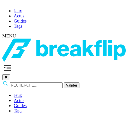
Jeux
Actus
Guides
Tags
MENU
✖
Valider
Jeux
Actus
Guides
Tags