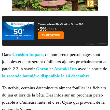
Carte cadeau PlayStation Store 50€
-5%
47,49 €
EN PROFITER
Dans
Genshin Impact
, de nombreux personnages sont
jouables et deux seront d’ailleurs ajoutés
prochainement au
patch 2.3, à savoir
Gorou
et
Arataki Itto
avec la sortie de
la seconde bannière disponible le 14 décembre
.
Toutefois, certains datamineurs aiment fouiller les fichiers
du jeu et lors de la bêta. Des infos sur un prochain perso
jouable a d’ailleurs fuité, et c’est
Cyno
qui provient de
la
région de Sumeru.