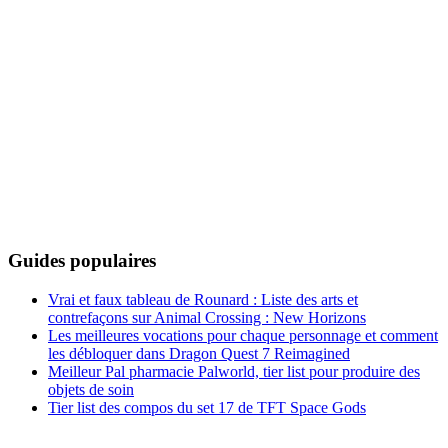
Guides populaires
Vrai et faux tableau de Rounard : Liste des arts et
contrefaçons sur Animal Crossing : New Horizons
Les meilleures vocations pour chaque personnage et comment
les débloquer dans Dragon Quest 7 Reimagined
Meilleur Pal pharmacie Palworld, tier list pour produire des
objets de soin
Tier list des compos du set 17 de TFT Space Gods