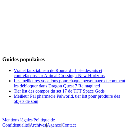
Guides populaires
Vrai et faux tableau de Rounard : Liste des arts et
contrefaçons sur Animal Crossing : New Horizons
Les meilleures vocations pour chaque personnage et comment
les débloquer dans Dragon Quest 7 Reimagined
Tier list des compos du set 17 de TFT Space Gods
Meilleur Pal pharmacie Palworld, tier list pour produire des
objets de soin
Mentions légales
|
Politique de
Confidentialité
|
Archives
|
Agence
|
Contact