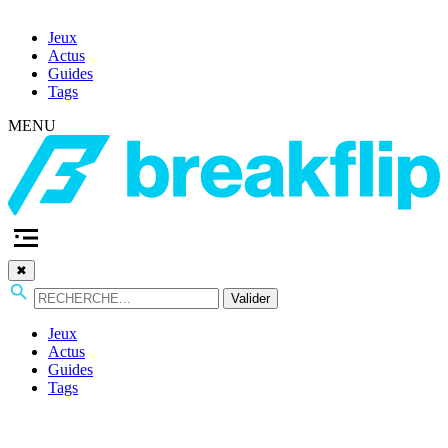
Jeux
Actus
Guides
Tags
MENU
✖
Valider
Jeux
Actus
Guides
Tags