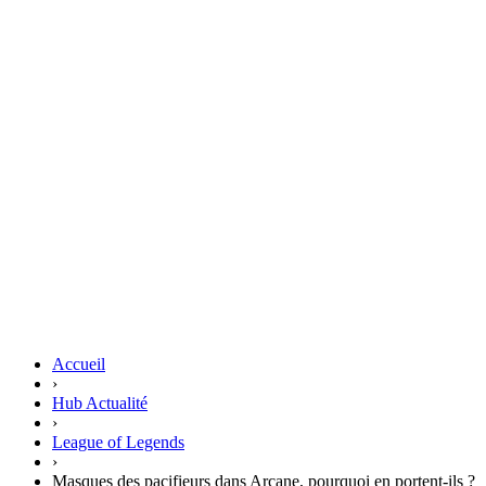
Accueil
›
Hub Actualité
›
League of Legends
›
Masques des pacifieurs dans Arcane, pourquoi en portent-ils ?