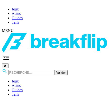
Jeux
Actus
Guides
Tags
MENU
✖
Valider
Jeux
Actus
Guides
Tags