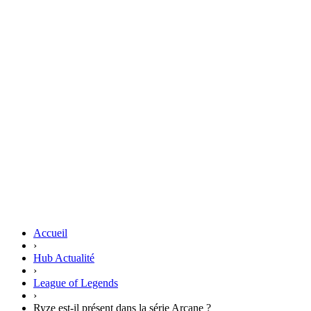
Accueil
›
Hub Actualité
›
League of Legends
›
Ryze est-il présent dans la série Arcane ?