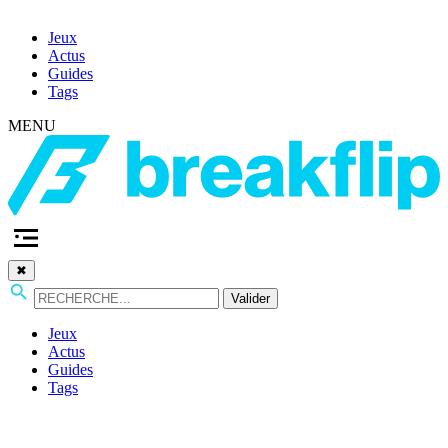
Jeux
Actus
Guides
Tags
MENU
✖
Valider
Jeux
Actus
Guides
Tags