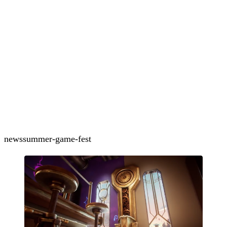
news
summer-game-fest