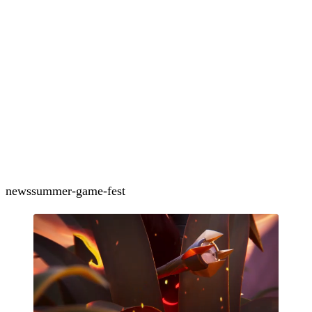
news
summer-game-fest