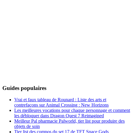
Guides populaires
Vrai et faux tableau de Rounard : Liste des arts et
contrefaçons sur Animal Crossing : New Horizons
Les meilleures vocations pour chaque personnage et comment
les débloquer dans Dragon Quest 7 Reimagined
Meilleur Pal pharmacie Palworld, tier list pour produire des
objets de soin
Tier list des compos du set 17 de TFT Space Gods