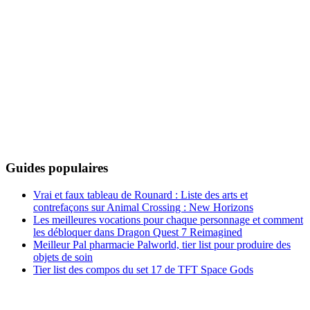
Guides populaires
Vrai et faux tableau de Rounard : Liste des arts et
contrefaçons sur Animal Crossing : New Horizons
Les meilleures vocations pour chaque personnage et comment
les débloquer dans Dragon Quest 7 Reimagined
Meilleur Pal pharmacie Palworld, tier list pour produire des
objets de soin
Tier list des compos du set 17 de TFT Space Gods