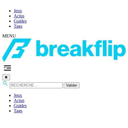
Jeux
Actus
Guides
Tags
MENU
✖
Valider
Jeux
Actus
Guides
Tags