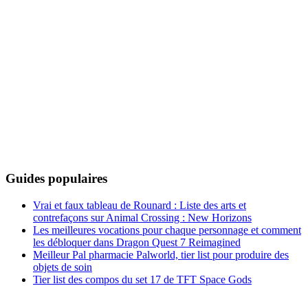
Guides populaires
Vrai et faux tableau de Rounard : Liste des arts et
contrefaçons sur Animal Crossing : New Horizons
Les meilleures vocations pour chaque personnage et comment
les débloquer dans Dragon Quest 7 Reimagined
Meilleur Pal pharmacie Palworld, tier list pour produire des
objets de soin
Tier list des compos du set 17 de TFT Space Gods