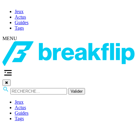
Jeux
Actus
Guides
Tags
MENU
✖
Valider
Jeux
Actus
Guides
Tags