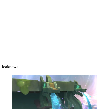
leak
news