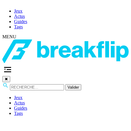
Jeux
Actus
Guides
Tags
MENU
✖
Valider
Jeux
Actus
Guides
Tags