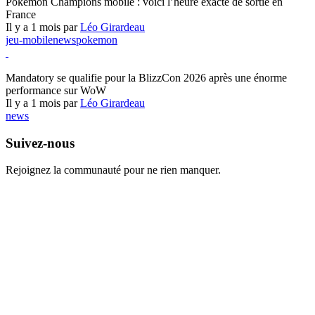
Pokémon Champions mobile : voici l’heure exacte de sortie en
France
Il y a 1 mois par
Léo Girardeau
jeu-mobile
news
pokemon
World of Warcraft
Mandatory se qualifie pour la BlizzCon 2026 après une énorme
performance sur WoW
Il y a 1 mois par
Léo Girardeau
news
Suivez-nous
Rejoignez la communauté pour ne rien manquer.