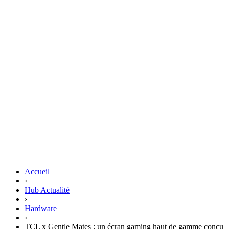
Accueil
›
Hub Actualité
›
Hardware
›
TCL x Gentle Mates : un écran gaming haut de gamme conçu