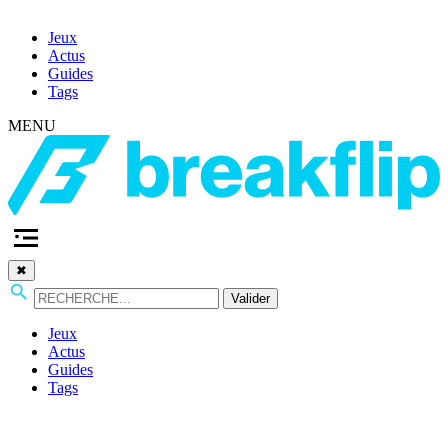
Jeux
Actus
Guides
Tags
MENU
✖
Valider
Jeux
Actus
Guides
Tags