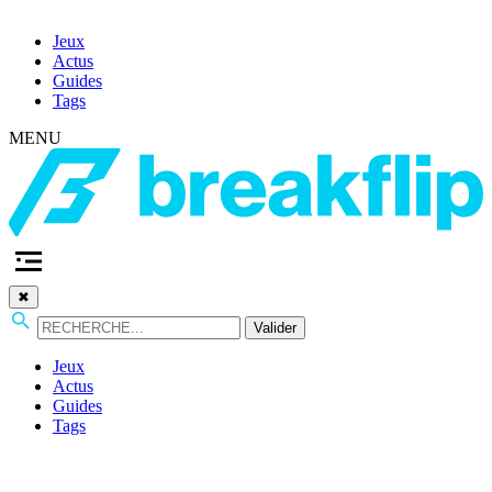
Jeux
Actus
Guides
Tags
MENU
✖
Valider
Jeux
Actus
Guides
Tags