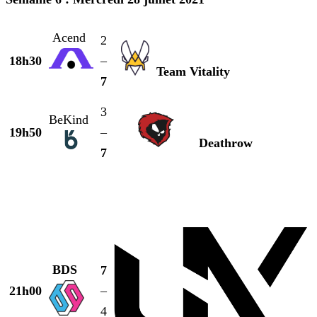
Acend
2
18h30
–
Team Vitality
7
3
BeKind
19h50
–
Deathrow
7
BDS
7
21h00
–
4