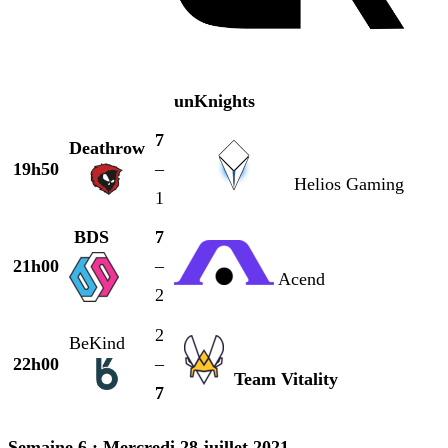
unKnights
7
Deathrow
19h50
–
Helios Gaming
1
BDS
7
21h00
–
Acend
2
2
BeKind
22h00
–
Team Vitality
7
Semaine 6 : Mercredi 28 juillet 2021