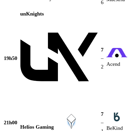
6
unKnights
7
19h50
–
Acend
2
7
21h00
–
Helios Gaming
BeKind