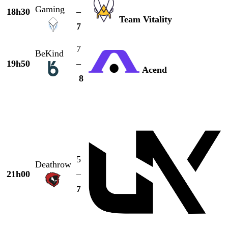
Gaming
18h30
–
Team Vitality
7
7
BeKind
19h50
–
Acend
8
5
Deathrow
21h00
–
7