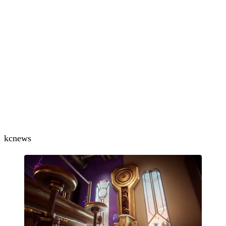
kc
news