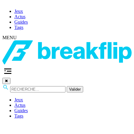
Jeux
Actus
Guides
Tags
MENU
✖
Valider
Jeux
Actus
Guides
Tags