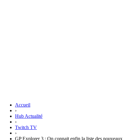
Accueil
›
Hub Actualité
›
Twitch TV
›
GP Explorer 3 : On connait enfin la liste des nouveaux