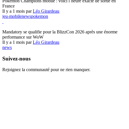
Pokémon Champions mobile : voici l’heure exacte de sortie en
France
Il y a 1 mois par
Léo Girardeau
jeu-mobile
news
pokemon
World of Warcraft
Mandatory se qualifie pour la BlizzCon 2026 après une énorme
performance sur WoW
Il y a 1 mois par
Léo Girardeau
news
Suivez-nous
Rejoignez la communauté pour ne rien manquer.