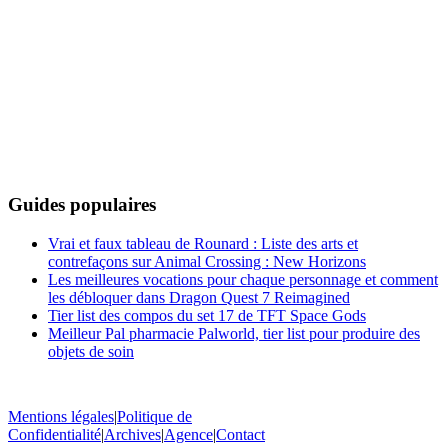
Guides populaires
Vrai et faux tableau de Rounard : Liste des arts et
contrefaçons sur Animal Crossing : New Horizons
Les meilleures vocations pour chaque personnage et comment
les débloquer dans Dragon Quest 7 Reimagined
Tier list des compos du set 17 de TFT Space Gods
Meilleur Pal pharmacie Palworld, tier list pour produire des
objets de soin
Mentions légales
|
Politique de
Confidentialité
|
Archives
|
Agence
|
Contact