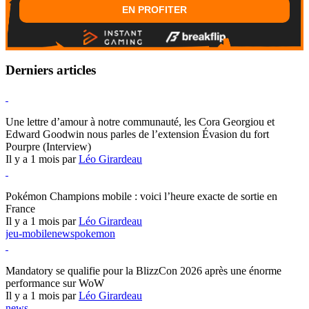
EN PROFITER
Derniers articles
Hearthstone
Une lettre d’amour à notre communauté, les Cora Georgiou et
Edward Goodwin nous parles de l’extension Évasion du fort
Pourpre (Interview)
Il y a 1 mois par
Léo Girardeau
Pokémon Champions
Pokémon Champions mobile : voici l’heure exacte de sortie en
France
Il y a 1 mois par
Léo Girardeau
jeu-mobile
news
pokemon
World of Warcraft
Mandatory se qualifie pour la BlizzCon 2026 après une énorme
performance sur WoW
Il y a 1 mois par
Léo Girardeau
news