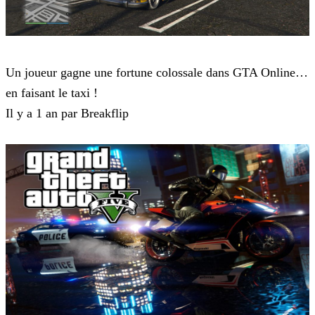
GTA V
Un joueur gagne une fortune colossale dans GTA Online…
en faisant le taxi !
Il y a 1 an par Breakflip