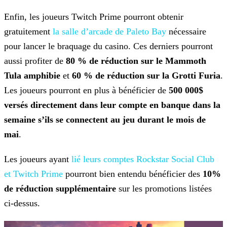
Enfin, les joueurs Twitch Prime pourront obtenir
gratuitement
la salle d’arcade de Paleto Bay
nécessaire
pour lancer le braquage du casino. Ces derniers pourront
aussi profiter de
80 % de réduction sur le Mammoth
Tula
amphibie
et
60 % de réduction sur la Grotti Furia
.
Les joueurs
pourront en plus à bénéficier de
500 000$
versés directement dans
leur compte en banque dans la
semaine s’ils se connectent au jeu durant le mois de
mai
.
Les joueurs ayant
lié leurs comptes Rockstar Social Club
et
Twitch Prime
pourront bien entendu bénéficier des
10%
de réduction supplémentaire
sur les promotions listées
ci-dessus.