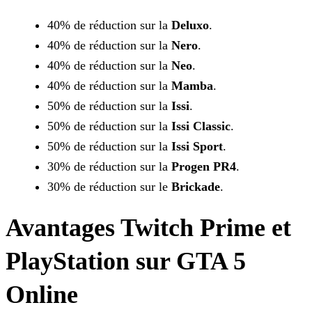
40% de réduction sur la
Deluxo
.
40% de réduction sur la
Nero
.
40% de réduction sur la
Neo
.
40% de réduction sur la
Mamba
.
50% de réduction sur la
Issi
.
50% de réduction sur la
Issi Classic
.
50% de réduction sur la
Issi Sport
.
30% de réduction sur la
Progen PR4
.
30% de réduction sur le
Brickade
.
Avantages Twitch Prime et
PlayStation sur GTA 5
Online