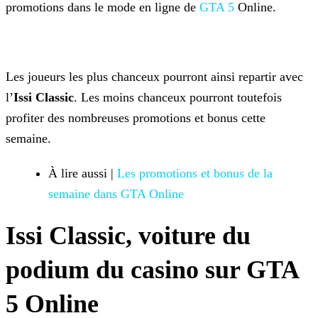
promotions dans le mode en ligne de
GTA 5
Online.
Les joueurs les plus chanceux pourront ainsi repartir avec
l’
Issi Classic
. Les moins chanceux pourront toutefois
profiter des nombreuses promotions et bonus cette
semaine.
À lire aussi |
Les promotions et bonus de la
semaine
dans GTA Online
Issi Classic, voiture du
podium du casino sur GTA
5 Online