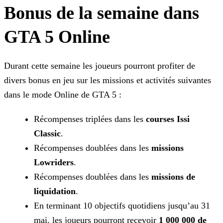
Bonus de la semaine dans
GTA 5 Online
Durant cette semaine les joueurs pourront profiter de
divers bonus en jeu sur les missions et activités suivantes
dans le mode Online de GTA 5 :
Récompenses triplées dans les
courses Issi
Classic
.
Récompenses doublées dans les
missions
Lowriders
.
Récompenses doublées dans les
missions de
liquidation
.
En terminant 10 objectifs quotidiens jusqu’au 31
mai, les joueurs pourront recevoir
1 000 000 de