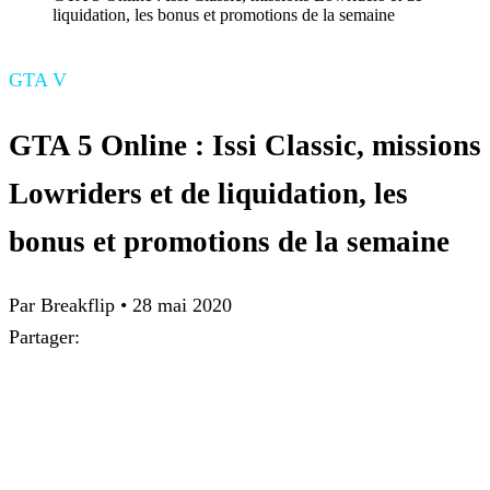
liquidation, les bonus et promotions de la semaine
GTA V
GTA 5 Online : Issi Classic, missions
Lowriders et de liquidation, les
bonus et promotions de la semaine
Par Breakflip
•
28 mai 2020
Partager: