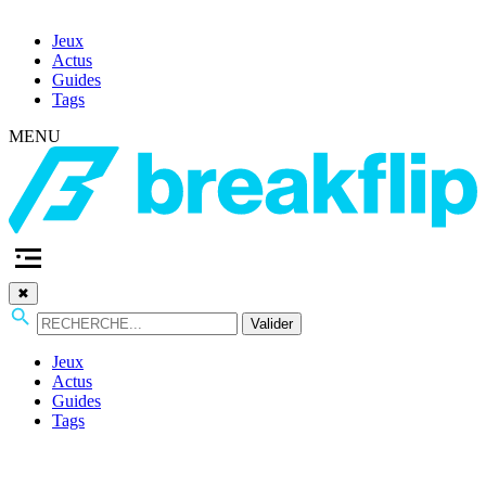
Jeux
Actus
Guides
Tags
MENU
✖
Valider
Jeux
Actus
Guides
Tags