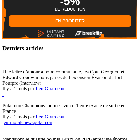
-5%
DE REDUCTION
EN PROFITER
Derniers articles
Hearthstone
Une lettre d’amour à notre communauté, les Cora Georgiou et
Edward Goodwin nous parles de l’extension Évasion du fort
Pourpre (Interview)
Il y a 1 mois par
Léo Girardeau
Pokémon Champions
Pokémon Champions mobile : voici l’heure exacte de sortie en
France
Il y a 1 mois par
Léo Girardeau
jeu-mobile
news
pokemon
World of Warcraft
Mandatory se qualifie pour la BlizzCon 2026 après une énorme