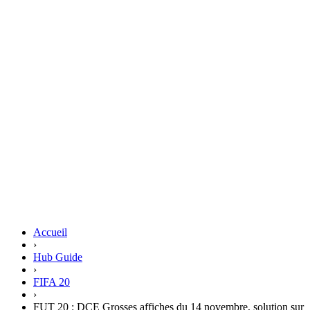
Accueil
›
Hub Guide
›
FIFA 20
›
FUT 20 : DCE Grosses affiches du 14 novembre, solution sur