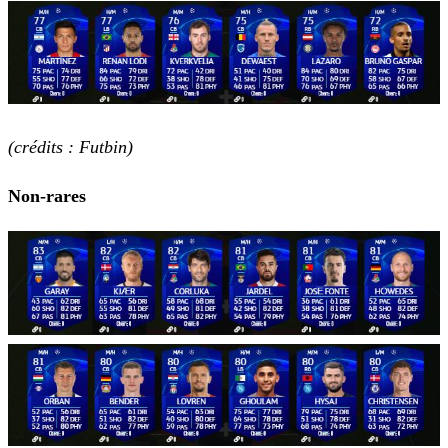
(crédits : Futbin)
Non-rares