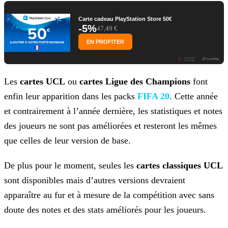
Carte cadeau PlayStation Store 50€
-5%
47,49 €
EN PROFITER
Les
cartes UCL
ou
cartes Ligue des Champions
font
enfin leur apparition dans les packs
FIFA
20
. Cette année
et contrairement à l’année dernière, les statistiques et notes
des joueurs ne sont pas améliorées et resteront les mêmes
que celles de leur version de base.
De plus pour le moment, seules les
cartes classiques UCL
sont disponibles mais d’autres versions devraient
apparaître au fur et à mesure de la compétition avec sans
doute des
notes et des stats améliorés pour les joueurs.