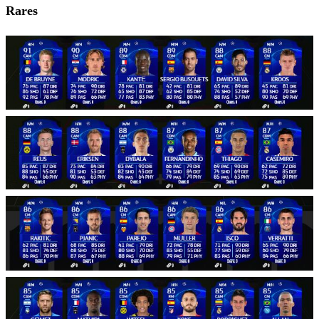
Rares