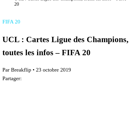
20
FIFA 20
UCL : Cartes Ligue des Champions,
toutes les infos – FIFA 20
Par
Breakflip
•
23 octobre 2019
Partager: