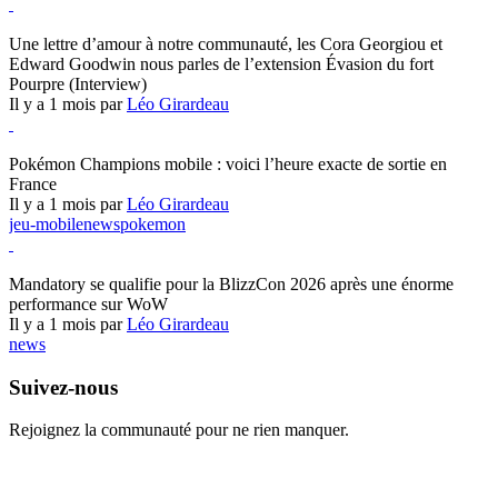
Hearthstone
Une lettre d’amour à notre communauté, les Cora Georgiou et
Edward Goodwin nous parles de l’extension Évasion du fort
Pourpre (Interview)
Il y a 1 mois par
Léo Girardeau
Pokémon Champions
Pokémon Champions mobile : voici l’heure exacte de sortie en
France
Il y a 1 mois par
Léo Girardeau
jeu-mobile
news
pokemon
World of Warcraft
Mandatory se qualifie pour la BlizzCon 2026 après une énorme
performance sur WoW
Il y a 1 mois par
Léo Girardeau
news
Suivez-nous
Rejoignez la communauté pour ne rien manquer.