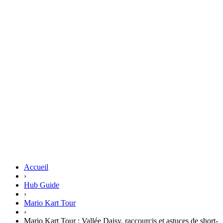
Accueil
›
Hub Guide
›
Mario Kart Tour
›
Mario Kart Tour : Vallée Daisy, raccourcis et astuces de short-