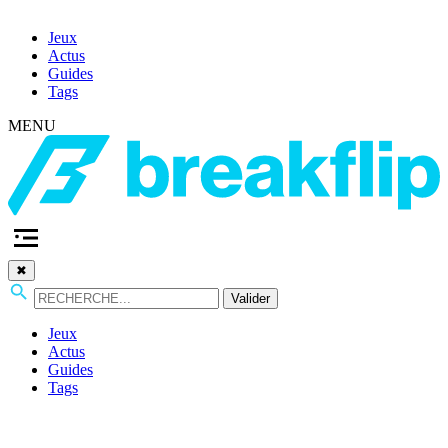
Jeux
Actus
Guides
Tags
MENU
✖
Valider
Jeux
Actus
Guides
Tags