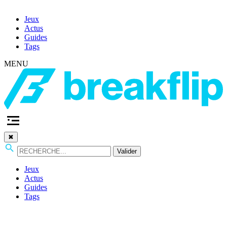
Jeux
Actus
Guides
Tags
MENU
✖
Valider
Jeux
Actus
Guides
Tags