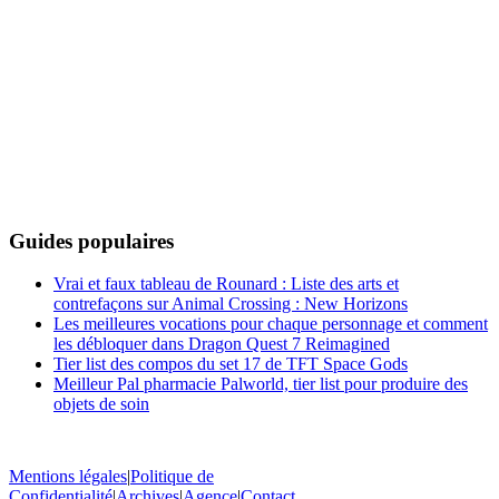
Guides populaires
Vrai et faux tableau de Rounard : Liste des arts et
contrefaçons sur Animal Crossing : New Horizons
Les meilleures vocations pour chaque personnage et comment
les débloquer dans Dragon Quest 7 Reimagined
Tier list des compos du set 17 de TFT Space Gods
Meilleur Pal pharmacie Palworld, tier list pour produire des
objets de soin
Mentions légales
|
Politique de
Confidentialité
|
Archives
|
Agence
|
Contact