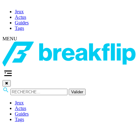
Jeux
Actus
Guides
Tags
MENU
✖
Valider
Jeux
Actus
Guides
Tags