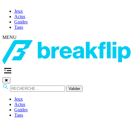
Jeux
Actus
Guides
Tags
MENU
✖
Valider
Jeux
Actus
Guides
Tags